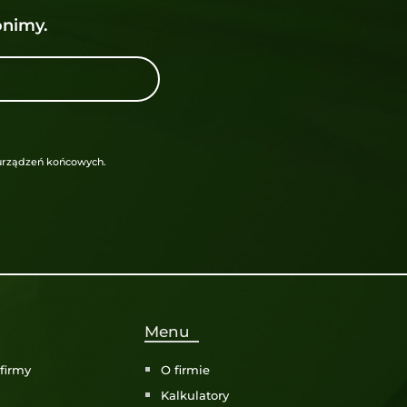
nimy.
urządzeń końcowych.
Menu
firmy
O firmie
i
Kalkulatory