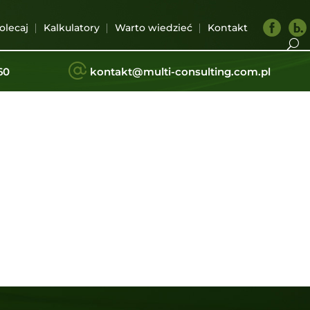
F
olecaj
Kalkulatory
Warto wiedzieć
Kontakt
a
c
e
b
i
60
kontakt@multi-consulting.com.pl
o
o
k
.
l