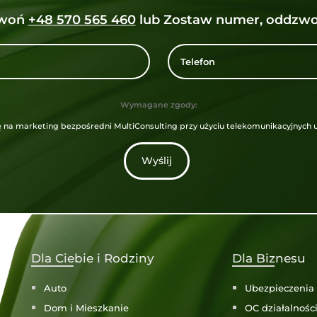
zwoń
+48 570 565 460
lub Zostaw numer, oddzwo
Wymagane zgody:
na marketing bezpośredni MultiConsulting przy użyciu telekomunikacyjnych 
Wyślij
Dla Ciebie i Rodziny
Dla Biznesu
Auto
Ubezpieczenia 
Dom i Mieszkanie
OC działalnośc