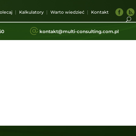
F
olecaj
Kalkulatory
Warto wiedzieć
Kontakt
a
c
e
b
i
60
kontakt@multi-consulting.com.pl
o
o
k
.
l