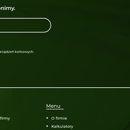
nimy.
urządzeń końcowych.
Menu
firmy
O firmie
i
Kalkulatory