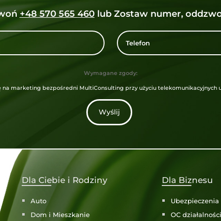
zwoń
+48 570 565 460
lub Zostaw numer, oddzwo
Wymagane zgody:
na marketing bezpośredni MultiConsulting przy użyciu telekomunikacyjnych 
Wyślij
Dla Ciebie i Rodziny
Dla Biznesu
Auto
Ubezpieczenia 
Dom i Mieszkanie
OC działalnośc