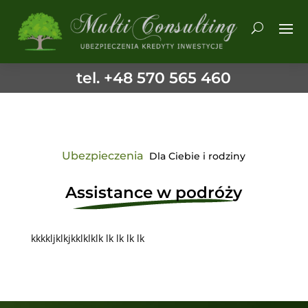
tel. +48 570 565 460
Ubezpieczenia
Dla Ciebie i rodziny
Assistance w podróży
kkkkljklkjkklklklk lk lk lk lk