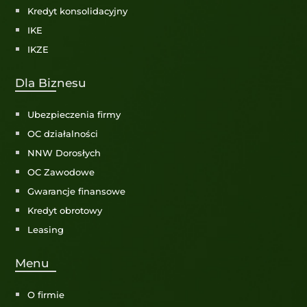
Kredyt konsolidacyjny
IKE
IKZE
Dla Biznesu
Ubezpieczenia firmy
OC działalności
NNW Dorosłych
OC Zawodowe
Gwarancje finansowe
Kredyt obrotowy
Leasing
Menu
O firmie