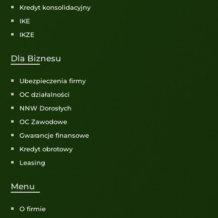
Kredyt konsolidacyjny
IKE
IKZE
Dla Biznesu
Ubezpieczenia firmy
OC działalności
NNW Dorosłych
OC Zawodowe
Gwarancje finansowe
Kredyt obrotowy
Leasing
Menu
O firmie