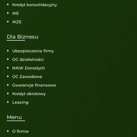
Kredyt konsolidacyjny
IKE
IKZE
Dla Biznesu
Ubezpieczenia firmy
OC działalności
NNW Dorosłych
OC Zawodowe
Gwarancje finansowe
Kredyt obrotowy
Leasing
Menu
O firmie