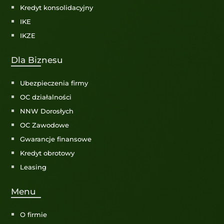
Kredyt konsolidacyjny
IKE
IKZE
Dla Biznesu
Ubezpieczenia firmy
OC działalności
NNW Dorosłych
OC Zawodowe
Gwarancje finansowe
Kredyt obrotowy
Leasing
Menu
O firmie