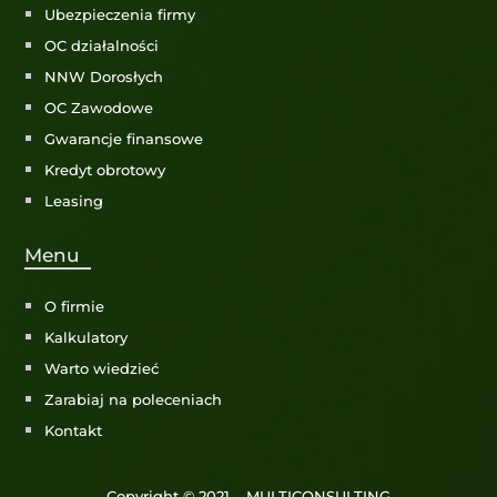
Ubezpieczenia firmy
OC działalności
NNW Dorosłych
OC Zawodowe
Gwarancje finansowe
Kredyt obrotowy
Leasing
Menu
O firmie
Kalkulatory
Warto wiedzieć
Zarabiaj na poleceniach
Kontakt
Copyright © 2021 – MULTICONSULTING